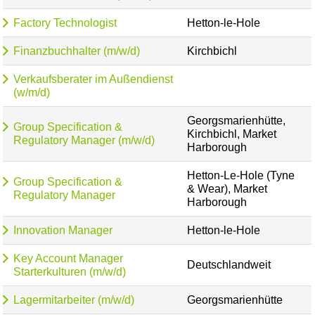
Factory Technologist
Hetton-le-Hole
Finanzbuchhalter (m/w/d)
Kirchbichl
Verkaufsberater im Außendienst
(w/m/d)
Georgsmarienhütte,
Group Specification &
Kirchbichl, Market
Regulatory Manager (m/w/d)
Harborough
Hetton-Le-Hole (Tyne
Group Specification &
& Wear), Market
Regulatory Manager
Harborough
Innovation Manager
Hetton-le-Hole
Key Account Manager
Deutschlandweit
Starterkulturen (m/w/d)
Lagermitarbeiter (m/w/d)
Georgsmarienhütte