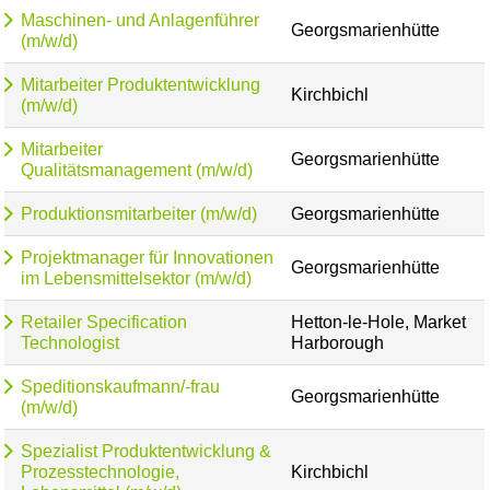
Maschinen- und Anlagenführer
Georgsmarienhütte
(m/w/d)
Mitarbeiter Produktentwicklung
Kirchbichl
(m/w/d)
Mitarbeiter
Georgsmarienhütte
Qualitätsmanagement (m/w/d)
Produktionsmitarbeiter (m/w/d)
Georgsmarienhütte
Projektmanager für Innovationen
Georgsmarienhütte
im Lebensmittelsektor (m/w/d)
Retailer Specification
Hetton-le-Hole, Market
Technologist
Harborough
Speditionskaufmann/-frau
Georgsmarienhütte
(m/w/d)
Spezialist Produktentwicklung &
Prozesstechnologie,
Kirchbichl