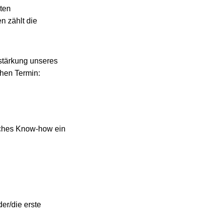
ten
n zählt die
rstärkung unseres
hen Termin:
isches Know-how ein
er/die erste