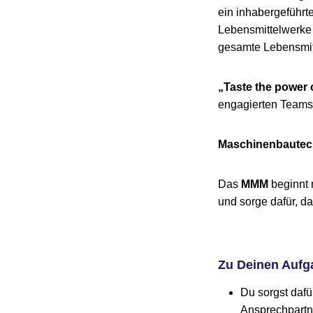
ein inhabergeführ
Lebensmittelwerke 
gesamte Lebensmit
„Taste the power 
engagierten Teams
Maschinenbautech
Das
MMM
beginnt 
und sorge dafür, d
Zu Deinen Aufg
Du sorgst dafü
Ansprechpartne