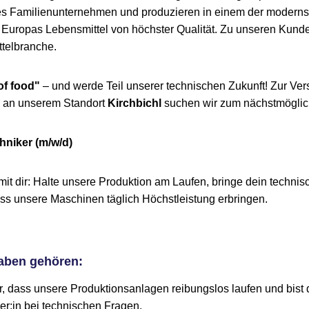
tes Familienunternehmen und produzieren in einem der moderns
Europas Lebensmittel von höchster Qualität. Zu unseren Kunde
telbranche.
of food"
– und werde Teil unserer technischen Zukunft! Zur Ve
 an unserem Standort
Kirchbichl
suchen wir zum nächstmöglic
niker (m/w/d)
mit dir: Halte unsere Produktion am Laufen, bringe dein techn
ass unsere Maschinen täglich Höchstleistung erbringen.
aben gehören:
r, dass unsere Produktionsanlagen reibungslos laufen und bist d
r:in bei technischen Fragen.