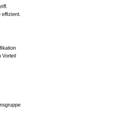
iff.
ffizient.
fikation
 Vorteil
ensgruppe