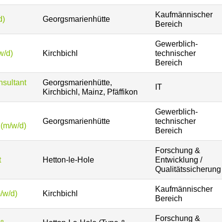
Kaufmännischer
d)
Georgsmarienhütte
Bereich
Gewerblich-
w/d)
Kirchbichl
technischer
Bereich
sultant
Georgsmarienhütte,
IT
Kirchbichl, Mainz, Pfäffikon
Gewerblich-
Georgsmarienhütte
technischer
 (m/w/d)
Bereich
Forschung &
t
Hetton-le-Hole
Entwicklung /
Qualitätssicherung
Kaufmännischer
/w/d)
Kirchbichl
Bereich
Forschung &