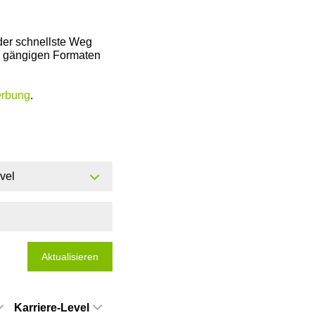
der schnellste Weg
en gängigen Formaten
erbung
.
evel
Aktualisieren
Karriere-Level