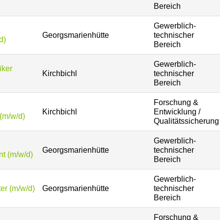
Bereich
Gewerblich-
Georgsmarienhütte
technischer
d)
Bereich
Gewerblich-
iker
Kirchbichl
technischer
Bereich
Forschung &
Kirchbichl
Entwicklung /
(m/w/d)
Qualitätssicherung
Gewerblich-
Georgsmarienhütte
technischer
t (m/w/d)
Bereich
Gewerblich-
er (m/w/d)
Georgsmarienhütte
technischer
Bereich
Forschung &