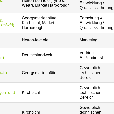
 &
Hetton-Le-Hole (Tyne &
Entwicklung /
Wear), Market Harborough
Qualitätssicherung
Georgsmarienhütte,
Forschung &
 &
Kirchbichl, Market
Entwicklung /
 (m/w/d)
Harborough
Qualitätssicherung
Hetton-le-Hole
Marketing
er
Vertrieb
Deutschlandweit
/d)
Außendienst
Gewerblich-
w/d)
Georgsmarienhütte
technischer
Bereich
Gewerblich-
agen- und
Kirchbichl
technischer
Bereich
Gewerblich-
Kirchbichl
technischer