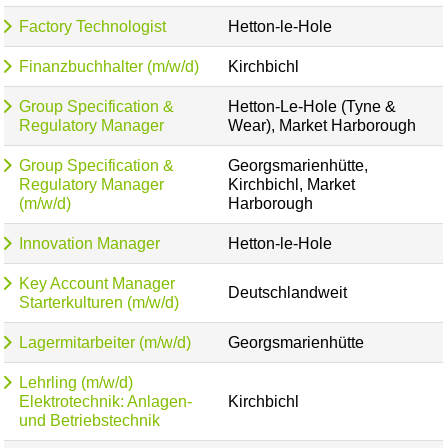
Factory Technologist
Hetton-le-Hole
Finanzbuchhalter (m/w/d)
Kirchbichl
Group Specification &
Hetton-Le-Hole (Tyne &
Regulatory Manager
Wear), Market Harborough
Group Specification &
Georgsmarienhütte,
Regulatory Manager
Kirchbichl, Market
(m/w/d)
Harborough
Innovation Manager
Hetton-le-Hole
Key Account Manager
Deutschlandweit
Starterkulturen (m/w/d)
Lagermitarbeiter (m/w/d)
Georgsmarienhütte
Lehrling (m/w/d)
Elektrotechnik: Anlagen-
Kirchbichl
und Betriebstechnik