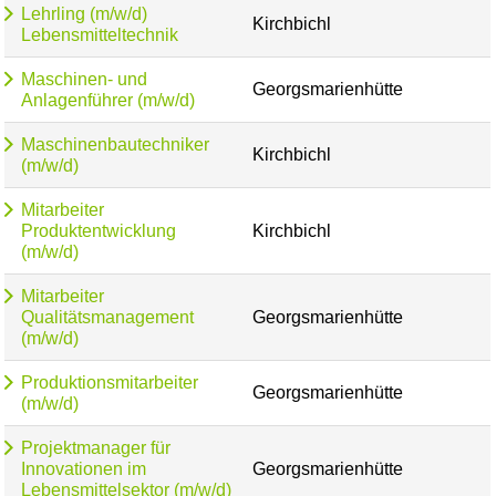
Lehrling (m/w/d)
Kirchbichl
Lebensmitteltechnik
Maschinen- und
Georgsmarienhütte
Anlagenführer (m/w/d)
Maschinenbautechniker
Kirchbichl
(m/w/d)
Mitarbeiter
Produktentwicklung
Kirchbichl
(m/w/d)
Mitarbeiter
Qualitätsmanagement
Georgsmarienhütte
(m/w/d)
Produktionsmitarbeiter
Georgsmarienhütte
(m/w/d)
Projektmanager für
Innovationen im
Georgsmarienhütte
Lebensmittelsektor (m/w/d)