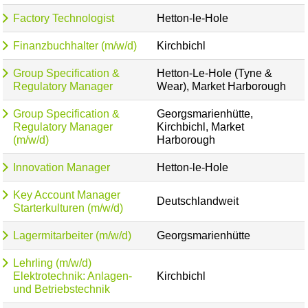
Factory Technologist
Hetton-le-Hole
Finanzbuchhalter (m/w/d)
Kirchbichl
Group Specification &
Hetton-Le-Hole (Tyne &
Regulatory Manager
Wear), Market Harborough
Group Specification &
Georgsmarienhütte,
Regulatory Manager
Kirchbichl, Market
(m/w/d)
Harborough
Innovation Manager
Hetton-le-Hole
Key Account Manager
Deutschlandweit
Starterkulturen (m/w/d)
Lagermitarbeiter (m/w/d)
Georgsmarienhütte
Lehrling (m/w/d)
Elektrotechnik: Anlagen-
Kirchbichl
und Betriebstechnik