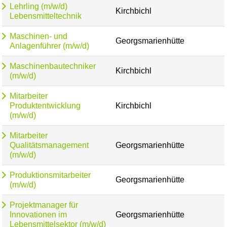
Lehrling (m/w/d)
Kirchbichl
Lebensmitteltechnik
Maschinen- und
Georgsmarienhütte
Anlagenführer (m/w/d)
Maschinenbautechniker
Kirchbichl
(m/w/d)
Mitarbeiter
Produktentwicklung
Kirchbichl
(m/w/d)
Mitarbeiter
Qualitätsmanagement
Georgsmarienhütte
(m/w/d)
Produktionsmitarbeiter
Georgsmarienhütte
(m/w/d)
Projektmanager für
Innovationen im
Georgsmarienhütte
Lebensmittelsektor (m/w/d)