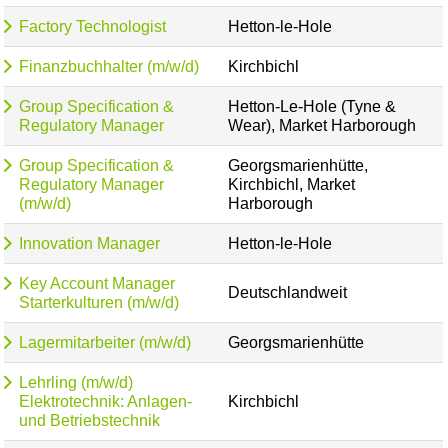
Factory Technologist
Hetton-le-Hole
Finanzbuchhalter (m/w/d)
Kirchbichl
Group Specification &
Hetton-Le-Hole (Tyne &
Regulatory Manager
Wear), Market Harborough
Group Specification &
Georgsmarienhütte,
Regulatory Manager
Kirchbichl, Market
(m/w/d)
Harborough
Innovation Manager
Hetton-le-Hole
Key Account Manager
Deutschlandweit
Starterkulturen (m/w/d)
Lagermitarbeiter (m/w/d)
Georgsmarienhütte
Lehrling (m/w/d)
Elektrotechnik: Anlagen-
Kirchbichl
und Betriebstechnik