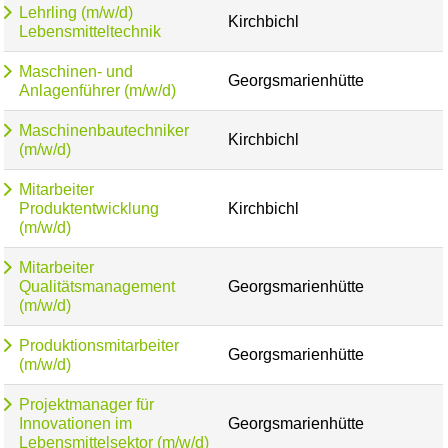
Lehrling (m/w/d)
Kirchbichl
Lebensmitteltechnik
Maschinen- und
Georgsmarienhütte
Anlagenführer (m/w/d)
Maschinenbautechniker
Kirchbichl
(m/w/d)
Mitarbeiter
Produktentwicklung
Kirchbichl
(m/w/d)
Mitarbeiter
Qualitätsmanagement
Georgsmarienhütte
(m/w/d)
Produktionsmitarbeiter
Georgsmarienhütte
(m/w/d)
Projektmanager für
Innovationen im
Georgsmarienhütte
Lebensmittelsektor (m/w/d)