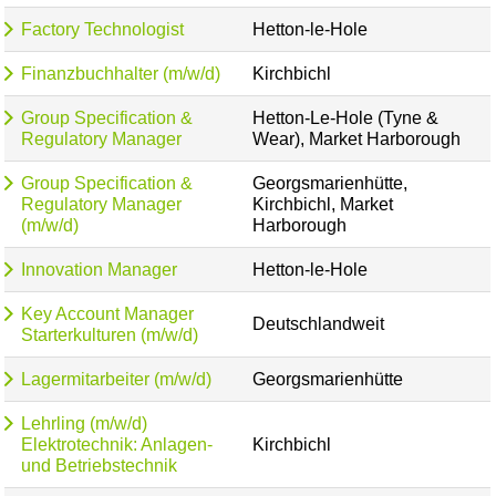
Factory Technologist
Hetton-le-Hole
Finanzbuchhalter (m/w/d)
Kirchbichl
Group Specification &
Hetton-Le-Hole (Tyne &
Regulatory Manager
Wear), Market Harborough
Group Specification &
Georgsmarienhütte,
Regulatory Manager
Kirchbichl, Market
(m/w/d)
Harborough
Innovation Manager
Hetton-le-Hole
Key Account Manager
Deutschlandweit
Starterkulturen (m/w/d)
Lagermitarbeiter (m/w/d)
Georgsmarienhütte
Lehrling (m/w/d)
Elektrotechnik: Anlagen-
Kirchbichl
und Betriebstechnik