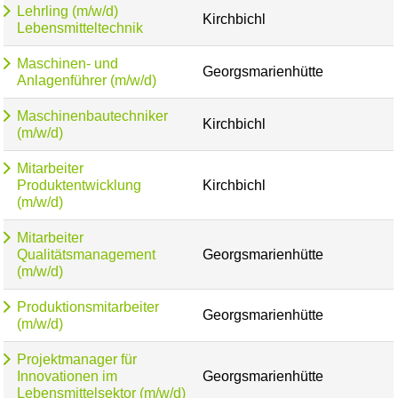
Lehrling (m/w/d)
Kirchbichl
Lebensmitteltechnik
Maschinen- und
Georgsmarienhütte
Anlagenführer (m/w/d)
Maschinenbautechniker
Kirchbichl
(m/w/d)
Mitarbeiter
Produktentwicklung
Kirchbichl
(m/w/d)
Mitarbeiter
Qualitätsmanagement
Georgsmarienhütte
(m/w/d)
Produktionsmitarbeiter
Georgsmarienhütte
(m/w/d)
Projektmanager für
Innovationen im
Georgsmarienhütte
Lebensmittelsektor (m/w/d)