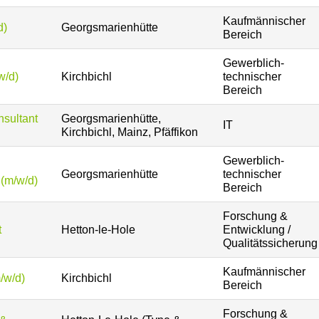
Kaufmännischer
d)
Georgsmarienhütte
Bereich
Gewerblich-
w/d)
Kirchbichl
technischer
Bereich
sultant
Georgsmarienhütte,
IT
Kirchbichl, Mainz, Pfäffikon
Gewerblich-
Georgsmarienhütte
technischer
 (m/w/d)
Bereich
Forschung &
t
Hetton-le-Hole
Entwicklung /
Qualitätssicherung
Kaufmännischer
/w/d)
Kirchbichl
Bereich
Forschung &