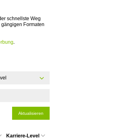
der schnellste Weg
en gängigen Formaten
erbung
.
evel
Aktualisieren
Karriere-Level