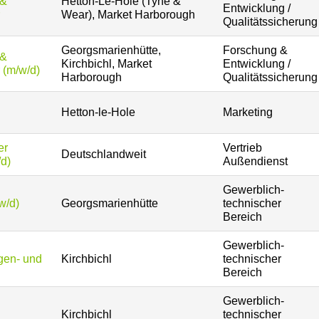
 &
Hetton-Le-Hole (Tyne &
Entwicklung /
Wear), Market Harborough
Qualitätssicherung
Georgsmarienhütte,
Forschung &
 &
Kirchbichl, Market
Entwicklung /
 (m/w/d)
Harborough
Qualitätssicherung
Hetton-le-Hole
Marketing
er
Vertrieb
Deutschlandweit
/d)
Außendienst
Gewerblich-
w/d)
Georgsmarienhütte
technischer
Bereich
Gewerblich-
agen- und
Kirchbichl
technischer
Bereich
Gewerblich-
Kirchbichl
technischer