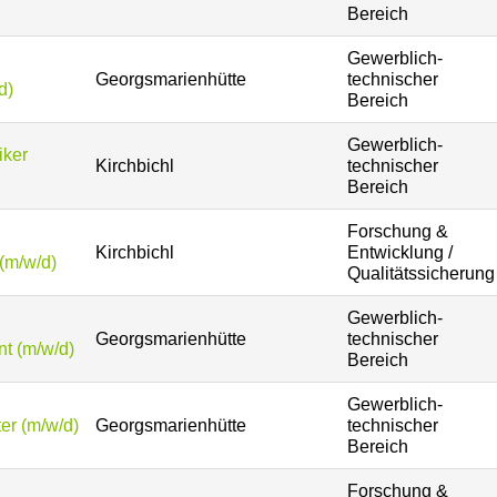
Bereich
Gewerblich-
Georgsmarienhütte
technischer
d)
Bereich
Gewerblich-
iker
Kirchbichl
technischer
Bereich
Forschung &
Kirchbichl
Entwicklung /
(m/w/d)
Qualitätssicherung
Gewerblich-
Georgsmarienhütte
technischer
t (m/w/d)
Bereich
Gewerblich-
er (m/w/d)
Georgsmarienhütte
technischer
Bereich
Forschung &