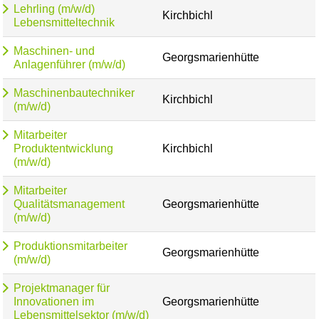
Lehrling (m/w/d)
Kirchbichl
Lebensmitteltechnik
Maschinen- und
Georgsmarienhütte
Anlagenführer (m/w/d)
Maschinenbautechniker
Kirchbichl
(m/w/d)
Mitarbeiter
Produktentwicklung
Kirchbichl
(m/w/d)
Mitarbeiter
Qualitätsmanagement
Georgsmarienhütte
(m/w/d)
Produktionsmitarbeiter
Georgsmarienhütte
(m/w/d)
Projektmanager für
Innovationen im
Georgsmarienhütte
Lebensmittelsektor (m/w/d)