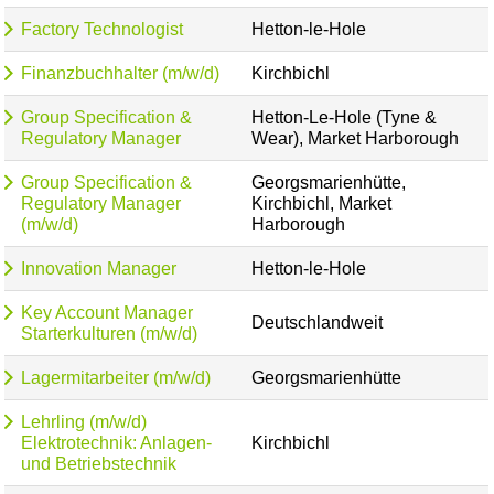
Factory Technologist
Hetton-le-Hole
Finanzbuchhalter (m/w/d)
Kirchbichl
Group Specification &
Hetton-Le-Hole (Tyne &
Regulatory Manager
Wear), Market Harborough
Group Specification &
Georgsmarienhütte,
Regulatory Manager
Kirchbichl, Market
(m/w/d)
Harborough
Innovation Manager
Hetton-le-Hole
Key Account Manager
Deutschlandweit
Starterkulturen (m/w/d)
Lagermitarbeiter (m/w/d)
Georgsmarienhütte
Lehrling (m/w/d)
Elektrotechnik: Anlagen-
Kirchbichl
und Betriebstechnik