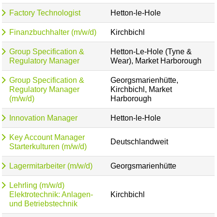
Factory Technologist
Hetton-le-Hole
Finanzbuchhalter (m/w/d)
Kirchbichl
Group Specification &
Hetton-Le-Hole (Tyne &
Regulatory Manager
Wear), Market Harborough
Group Specification &
Georgsmarienhütte,
Regulatory Manager
Kirchbichl, Market
(m/w/d)
Harborough
Innovation Manager
Hetton-le-Hole
Key Account Manager
Deutschlandweit
Starterkulturen (m/w/d)
Lagermitarbeiter (m/w/d)
Georgsmarienhütte
Lehrling (m/w/d)
Elektrotechnik: Anlagen-
Kirchbichl
und Betriebstechnik