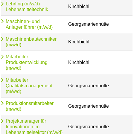
Lehrling (m/w/d)
Kirchbichl
Lebensmitteltechnik
Maschinen- und
Georgsmarienhütte
Anlagenführer (m/w/d)
Maschinenbautechniker
Kirchbichl
(m/w/d)
Mitarbeiter
Produktentwicklung
Kirchbichl
(m/w/d)
Mitarbeiter
Qualitätsmanagement
Georgsmarienhütte
(m/w/d)
Produktionsmitarbeiter
Georgsmarienhütte
(m/w/d)
Projektmanager für
Innovationen im
Georgsmarienhütte
Lebensmittelsektor (m/w/d)