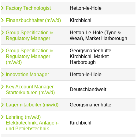
Factory Technologist
Hetton-le-Hole
Finanzbuchhalter (m/w/d)
Kirchbichl
Group Specification &
Hetton-Le-Hole (Tyne &
Regulatory Manager
Wear), Market Harborough
Group Specification &
Georgsmarienhütte,
Regulatory Manager
Kirchbichl, Market
(m/w/d)
Harborough
Innovation Manager
Hetton-le-Hole
Key Account Manager
Deutschlandweit
Starterkulturen (m/w/d)
Lagermitarbeiter (m/w/d)
Georgsmarienhütte
Lehrling (m/w/d)
Elektrotechnik: Anlagen-
Kirchbichl
und Betriebstechnik