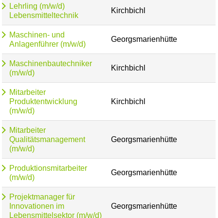
Lehrling (m/w/d)
Kirchbichl
Lebensmitteltechnik
Maschinen- und
Georgsmarienhütte
Anlagenführer (m/w/d)
Maschinenbautechniker
Kirchbichl
(m/w/d)
Mitarbeiter
Produktentwicklung
Kirchbichl
(m/w/d)
Mitarbeiter
Qualitätsmanagement
Georgsmarienhütte
(m/w/d)
Produktionsmitarbeiter
Georgsmarienhütte
(m/w/d)
Projektmanager für
Innovationen im
Georgsmarienhütte
Lebensmittelsektor (m/w/d)