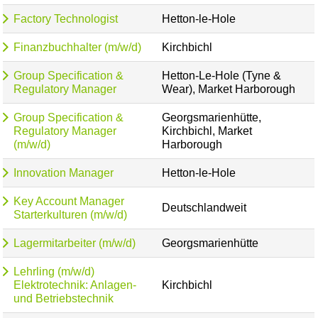
Factory Technologist
Hetton-le-Hole
Finanzbuchhalter (m/w/d)
Kirchbichl
Group Specification &
Hetton-Le-Hole (Tyne &
Regulatory Manager
Wear), Market Harborough
Group Specification &
Georgsmarienhütte,
Regulatory Manager
Kirchbichl, Market
(m/w/d)
Harborough
Innovation Manager
Hetton-le-Hole
Key Account Manager
Deutschlandweit
Starterkulturen (m/w/d)
Lagermitarbeiter (m/w/d)
Georgsmarienhütte
Lehrling (m/w/d)
Elektrotechnik: Anlagen-
Kirchbichl
und Betriebstechnik