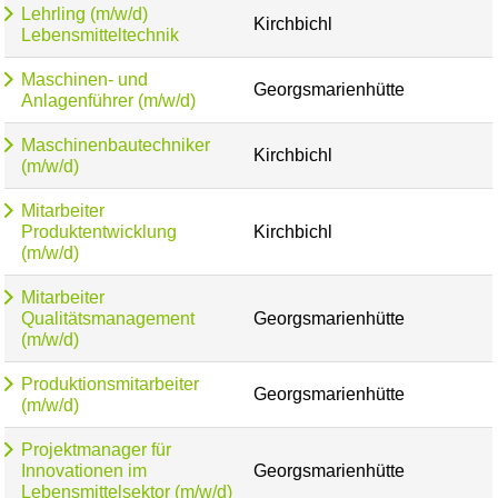
Lehrling (m/w/d)
Kirchbichl
Lebensmitteltechnik
Maschinen- und
Georgsmarienhütte
Anlagenführer (m/w/d)
Maschinenbautechniker
Kirchbichl
(m/w/d)
Mitarbeiter
Produktentwicklung
Kirchbichl
(m/w/d)
Mitarbeiter
Qualitätsmanagement
Georgsmarienhütte
(m/w/d)
Produktionsmitarbeiter
Georgsmarienhütte
(m/w/d)
Projektmanager für
Innovationen im
Georgsmarienhütte
Lebensmittelsektor (m/w/d)