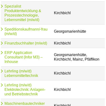
Spezialist
Produktentwicklung &
Kirchbichl
Prozesstechnologie,
Lebensmittel (m/w/d)
Speditionskaufmann/-frau
Georgsmarienhütte
(m/w/d)
Finanzbuchhalter (m/w/d)
Kirchbichl
ERP Application
Georgsmarienhütte,
Consultant (Infor M3) –
Kirchbichl, Mainz, Pfäffikon
Inhouse
Lehrling (m/w/d)
Kirchbichl
Lebensmitteltechnik
Lehrling (m/w/d)
Elektrotechnik: Anlagen-
Kirchbichl
und Betriebstechnik
Maschinenbautechniker
Kirchbichl