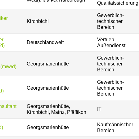
Qualitätssicherung
Gewerblich-
iker
Kirchbichl
technischer
Bereich
er
Vertrieb
Deutschlandweit
/d)
Außendienst
Gewerblich-
Georgsmarienhütte
technischer
 (m/w/d)
Bereich
Gewerblich-
Georgsmarienhütte
technischer
d)
Bereich
sultant
Georgsmarienhütte,
IT
Kirchbichl, Mainz, Pfäffikon
Kaufmännischer
d)
Georgsmarienhütte
Bereich