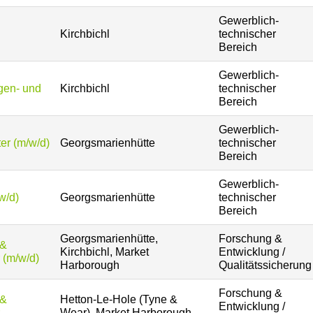
Gewerblich-
Kirchbichl
technischer
Bereich
Gewerblich-
agen- und
Kirchbichl
technischer
Bereich
Gewerblich-
er (m/w/d)
Georgsmarienhütte
technischer
Bereich
Gewerblich-
w/d)
Georgsmarienhütte
technischer
Bereich
Georgsmarienhütte,
Forschung &
 &
Kirchbichl, Market
Entwicklung /
 (m/w/d)
Harborough
Qualitätssicherung
Forschung &
 &
Hetton-Le-Hole (Tyne &
Entwicklung /
Wear), Market Harborough