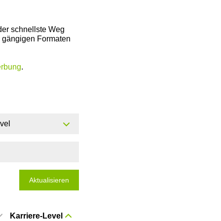
der schnellste Weg
en gängigen Formaten
erbung
.
evel
Aktualisieren
Karriere-Level