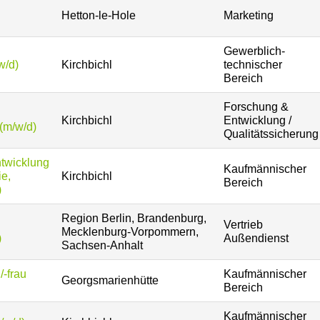
Hetton-le-Hole
Marketing
Gewerblich-
w/d)
Kirchbichl
technischer
Bereich
Forschung &
Kirchbichl
Entwicklung /
(m/w/d)
Qualitätssicherung
ntwicklung
Kaufmännischer
e,
Kirchbichl
Bereich
)
Region Berlin, Brandenburg,
Vertrieb
Mecklenburg-Vorpommern,
)
Außendienst
Sachsen-Anhalt
-frau
Kaufmännischer
Georgsmarienhütte
Bereich
Kaufmännischer