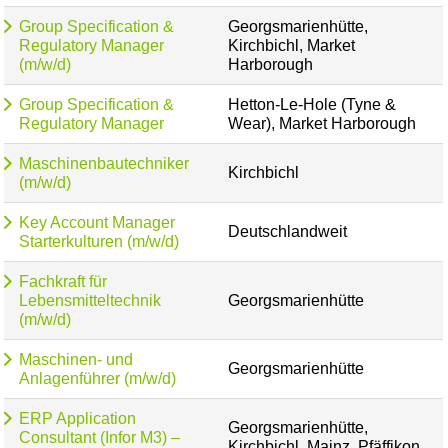
Group Specification &
Georgsmarienhütte,
Regulatory Manager
Kirchbichl, Market
(m/w/d)
Harborough
Group Specification &
Hetton-Le-Hole (Tyne &
Regulatory Manager
Wear), Market Harborough
Maschinenbautechniker
Kirchbichl
(m/w/d)
Key Account Manager
Deutschlandweit
Starterkulturen (m/w/d)
Fachkraft für
Lebensmitteltechnik
Georgsmarienhütte
(m/w/d)
Maschinen- und
Georgsmarienhütte
Anlagenführer (m/w/d)
ERP Application
Georgsmarienhütte,
Consultant (Infor M3) –
Kirchbichl, Mainz, Pfäffikon