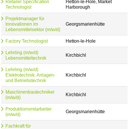
Retailer Specification
Hetton-le-Hole, Market
Technologist
Harborough
Projektmanager für
Innovationen im
Georgsmarienhütte
Lebensmittelsektor (m/w/d)
Factory Technologist
Hetton-le-Hole
Lehrling (m/w/d)
Kirchbichl
Lebensmitteltechnik
Lehrling (m/w/d)
Elektrotechnik: Anlagen-
Kirchbichl
und Betriebstechnik
Maschinenbautechniker
Kirchbichl
(m/w/d)
Produktionsmitarbeiter
Georgsmarienhütte
(m/w/d)
Fachkraft für