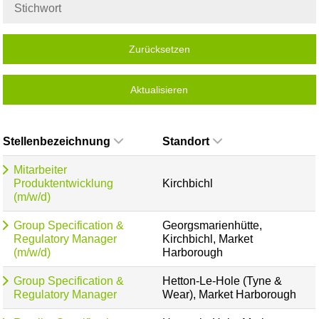
Zurücksetzen
Aktualisieren
Stellenbezeichnung
Standort
Mitarbeiter
Produktentwicklung
Kirchbichl
(m/w/d)
Group Specification &
Georgsmarienhütte,
Regulatory Manager
Kirchbichl, Market
(m/w/d)
Harborough
Group Specification &
Hetton-Le-Hole (Tyne &
Regulatory Manager
Wear), Market Harborough