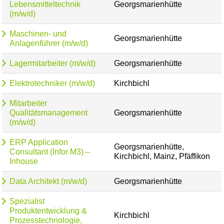
Lebensmitteltechnik
Georgsmarienhütte
(m/w/d)
Maschinen- und
Georgsmarienhütte
Anlagenführer (m/w/d)
Lagermitarbeiter (m/w/d)
Georgsmarienhütte
Elektrotechniker (m/w/d)
Kirchbichl
Mitarbeiter
Qualitätsmanagement
Georgsmarienhütte
(m/w/d)
ERP Application
Georgsmarienhütte,
Consultant (Infor M3) –
Kirchbichl, Mainz, Pfäffikon
Inhouse
Data Architekt (m/w/d)
Georgsmarienhütte
Spezialist
Produktentwicklung &
Kirchbichl
Prozesstechnologie,