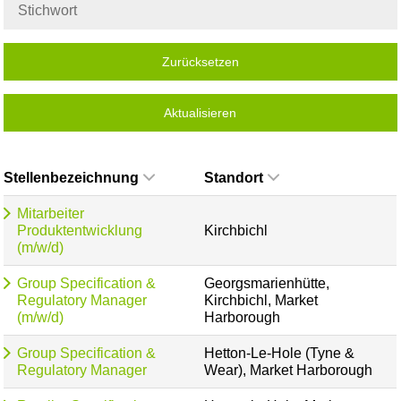
Zurücksetzen
Aktualisieren
Stellenbezeichnung
Standort
Mitarbeiter
Produktentwicklung
Kirchbichl
(m/w/d)
Group Specification &
Georgsmarienhütte,
Regulatory Manager
Kirchbichl, Market
(m/w/d)
Harborough
Group Specification &
Hetton-Le-Hole (Tyne &
Regulatory Manager
Wear), Market Harborough