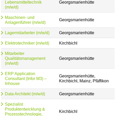
Lebensmitteltechnik
Georgsmarienhütte
(m/w/d)
Maschinen- und
Georgsmarienhütte
Anlagenführer (m/w/d)
Lagermitarbeiter (m/w/d)
Georgsmarienhütte
Elektrotechniker (m/w/d)
Kirchbichl
Mitarbeiter
Qualitätsmanagement
Georgsmarienhütte
(m/w/d)
ERP Application
Georgsmarienhütte,
Consultant (Infor M3) –
Kirchbichl, Mainz, Pfäffikon
Inhouse
Data Architekt (m/w/d)
Georgsmarienhütte
Spezialist
Produktentwicklung &
Kirchbichl
Prozesstechnologie,