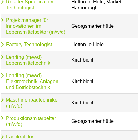
Retailer Specification
Hetton-le-Hole, Market
Technologist
Harborough
Projektmanager für
Innovationen im
Georgsmarienhütte
Lebensmittelsektor (m/w/d)
Factory Technologist
Hetton-le-Hole
Lehrling (m/w/d)
Kirchbichl
Lebensmitteltechnik
Lehrling (m/w/d)
Elektrotechnik: Anlagen-
Kirchbichl
und Betriebstechnik
Maschinenbautechniker
Kirchbichl
(m/w/d)
Produktionsmitarbeiter
Georgsmarienhütte
(m/w/d)
Fachkraft für