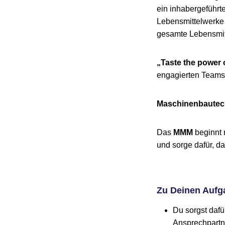
ein inhabergeführ
Lebensmittelwerke 
gesamte Lebensmit
„Taste the power 
engagierten Teams
Maschinenbautech
Das
MMM
beginnt 
und sorge dafür, d
Zu Deinen Aufg
Du sorgst dafü
Ansprechpartne