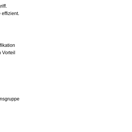
iff.
ffizient.
fikation
 Vorteil
ensgruppe