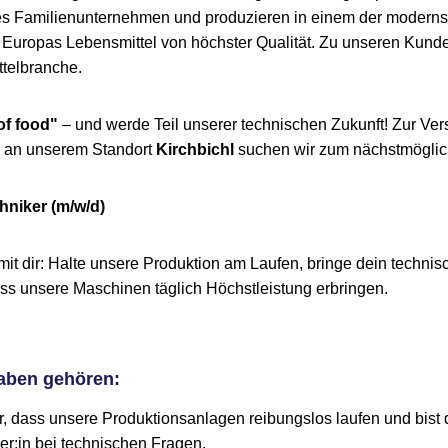
tes Familienunternehmen und produzieren in einem der moderns
Europas Lebensmittel von höchster Qualität. Zu unseren Kunde
telbranche.
of food"
– und werde Teil unserer technischen Zukunft! Zur Ve
 an unserem Standort
Kirchbichl
suchen wir zum nächstmöglic
niker (m/w/d)
mit dir: Halte unsere Produktion am Laufen, bringe dein techn
ass unsere Maschinen täglich Höchstleistung erbringen.
aben gehören:
r, dass unsere Produktionsanlagen reibungslos laufen und bist d
r:in bei technischen Fragen.