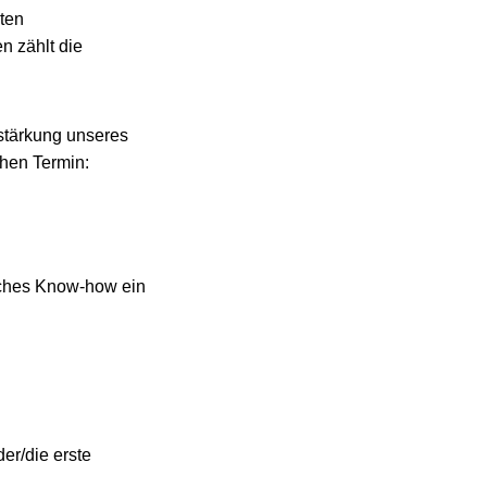
ten
n zählt die
rstärkung unseres
hen Termin:
isches Know-how ein
er/die erste