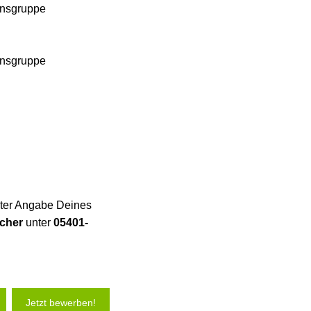
ensgruppe
ensgruppe
nter Angabe Deines
cher
unter
05401-
Jetzt bewerben!