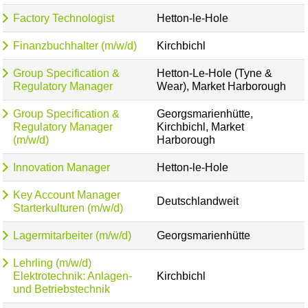
Factory Technologist
Hetton-le-Hole
Finanzbuchhalter (m/w/d)
Kirchbichl
Group Specification &
Hetton-Le-Hole (Tyne &
Regulatory Manager
Wear), Market Harborough
Group Specification &
Georgsmarienhütte,
Regulatory Manager
Kirchbichl, Market
(m/w/d)
Harborough
Innovation Manager
Hetton-le-Hole
Key Account Manager
Deutschlandweit
Starterkulturen (m/w/d)
Lagermitarbeiter (m/w/d)
Georgsmarienhütte
Lehrling (m/w/d)
Elektrotechnik: Anlagen-
Kirchbichl
und Betriebstechnik