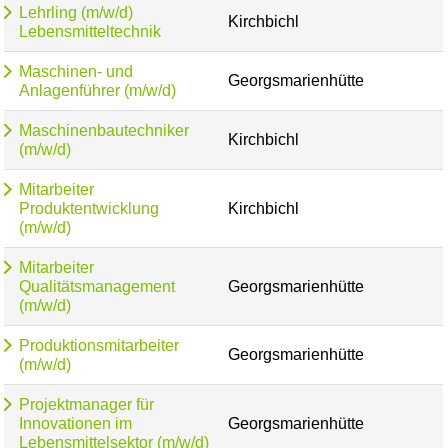
Lehrling (m/w/d)
Kirchbichl
Lebensmitteltechnik
Maschinen- und
Georgsmarienhütte
Anlagenführer (m/w/d)
Maschinenbautechniker
Kirchbichl
(m/w/d)
Mitarbeiter
Produktentwicklung
Kirchbichl
(m/w/d)
Mitarbeiter
Qualitätsmanagement
Georgsmarienhütte
(m/w/d)
Produktionsmitarbeiter
Georgsmarienhütte
(m/w/d)
Projektmanager für
Innovationen im
Georgsmarienhütte
Lebensmittelsektor (m/w/d)