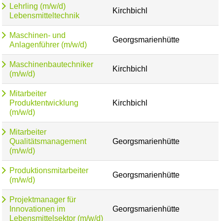
Lehrling (m/w/d)
Kirchbichl
Lebensmitteltechnik
Maschinen- und
Georgsmarienhütte
Anlagenführer (m/w/d)
Maschinenbautechniker
Kirchbichl
(m/w/d)
Mitarbeiter
Produktentwicklung
Kirchbichl
(m/w/d)
Mitarbeiter
Qualitätsmanagement
Georgsmarienhütte
(m/w/d)
Produktionsmitarbeiter
Georgsmarienhütte
(m/w/d)
Projektmanager für
Innovationen im
Georgsmarienhütte
Lebensmittelsektor (m/w/d)