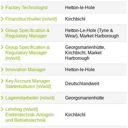
Factory Technologist
Hetton-le-Hole
Finanzbuchhalter (m/w/d)
Kirchbichl
Group Specification &
Hetton-Le-Hole (Tyne &
Regulatory Manager
Wear), Market Harborough
Group Specification &
Georgsmarienhütte,
Regulatory Manager
Kirchbichl, Market
(m/w/d)
Harborough
Innovation Manager
Hetton-le-Hole
Key Account Manager
Deutschlandweit
Starterkulturen (m/w/d)
Lagermitarbeiter (m/w/d)
Georgsmarienhütte
Lehrling (m/w/d)
Elektrotechnik: Anlagen-
Kirchbichl
und Betriebstechnik