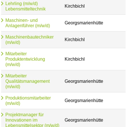
Lehrling (m/w/d)
Kirchbichl
Lebensmitteltechnik
Maschinen- und
Georgsmarienhütte
Anlagenführer (m/w/d)
Maschinenbautechniker
Kirchbichl
(m/w/d)
Mitarbeiter
Produktentwicklung
Kirchbichl
(m/w/d)
Mitarbeiter
Qualitätsmanagement
Georgsmarienhütte
(m/w/d)
Produktionsmitarbeiter
Georgsmarienhütte
(m/w/d)
Projektmanager für
Innovationen im
Georgsmarienhütte
Lebensmittelsektor (m/w/d)