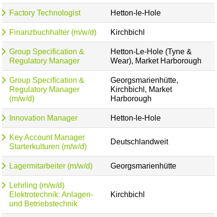
Factory Technologist
Hetton-le-Hole
Finanzbuchhalter (m/w/d)
Kirchbichl
Group Specification &
Hetton-Le-Hole (Tyne &
Regulatory Manager
Wear), Market Harborough
Group Specification &
Georgsmarienhütte,
Regulatory Manager
Kirchbichl, Market
(m/w/d)
Harborough
Innovation Manager
Hetton-le-Hole
Key Account Manager
Deutschlandweit
Starterkulturen (m/w/d)
Lagermitarbeiter (m/w/d)
Georgsmarienhütte
Lehrling (m/w/d)
Elektrotechnik: Anlagen-
Kirchbichl
und Betriebstechnik