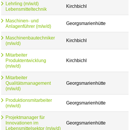
Lehrling (m/w/d)
Kirchbichl
Lebensmitteltechnik
Maschinen- und
Georgsmarienhütte
Anlagenführer (m/w/d)
Maschinenbautechniker
Kirchbichl
(m/w/d)
Mitarbeiter
Produktentwicklung
Kirchbichl
(m/w/d)
Mitarbeiter
Qualitätsmanagement
Georgsmarienhütte
(m/w/d)
Produktionsmitarbeiter
Georgsmarienhütte
(m/w/d)
Projektmanager für
Innovationen im
Georgsmarienhütte
Lebensmittelsektor (m/w/d)