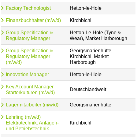
Factory Technologist
Hetton-le-Hole
Finanzbuchhalter (m/w/d)
Kirchbichl
Group Specification &
Hetton-Le-Hole (Tyne &
Regulatory Manager
Wear), Market Harborough
Group Specification &
Georgsmarienhütte,
Regulatory Manager
Kirchbichl, Market
(m/w/d)
Harborough
Innovation Manager
Hetton-le-Hole
Key Account Manager
Deutschlandweit
Starterkulturen (m/w/d)
Lagermitarbeiter (m/w/d)
Georgsmarienhütte
Lehrling (m/w/d)
Elektrotechnik: Anlagen-
Kirchbichl
und Betriebstechnik