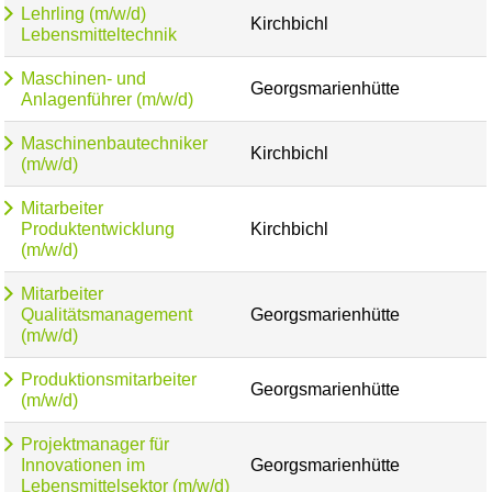
Lehrling (m/w/d)
Kirchbichl
Lebensmitteltechnik
Maschinen- und
Georgsmarienhütte
Anlagenführer (m/w/d)
Maschinenbautechniker
Kirchbichl
(m/w/d)
Mitarbeiter
Produktentwicklung
Kirchbichl
(m/w/d)
Mitarbeiter
Qualitätsmanagement
Georgsmarienhütte
(m/w/d)
Produktionsmitarbeiter
Georgsmarienhütte
(m/w/d)
Projektmanager für
Innovationen im
Georgsmarienhütte
Lebensmittelsektor (m/w/d)