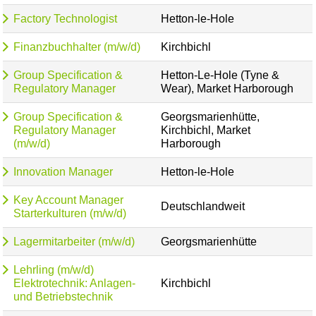
Factory Technologist
Hetton-le-Hole
Finanzbuchhalter (m/w/d)
Kirchbichl
Group Specification &
Hetton-Le-Hole (Tyne &
Regulatory Manager
Wear), Market Harborough
Group Specification &
Georgsmarienhütte,
Regulatory Manager
Kirchbichl, Market
(m/w/d)
Harborough
Innovation Manager
Hetton-le-Hole
Key Account Manager
Deutschlandweit
Starterkulturen (m/w/d)
Lagermitarbeiter (m/w/d)
Georgsmarienhütte
Lehrling (m/w/d)
Elektrotechnik: Anlagen-
Kirchbichl
und Betriebstechnik