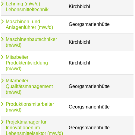
Lehrling (m/w/d)
Kirchbichl
Lebensmitteltechnik
Maschinen- und
Georgsmarienhütte
Anlagenführer (m/w/d)
Maschinenbautechniker
Kirchbichl
(m/w/d)
Mitarbeiter
Produktentwicklung
Kirchbichl
(m/w/d)
Mitarbeiter
Qualitätsmanagement
Georgsmarienhütte
(m/w/d)
Produktionsmitarbeiter
Georgsmarienhütte
(m/w/d)
Projektmanager für
Innovationen im
Georgsmarienhütte
Lebensmittelsektor (m/w/d)