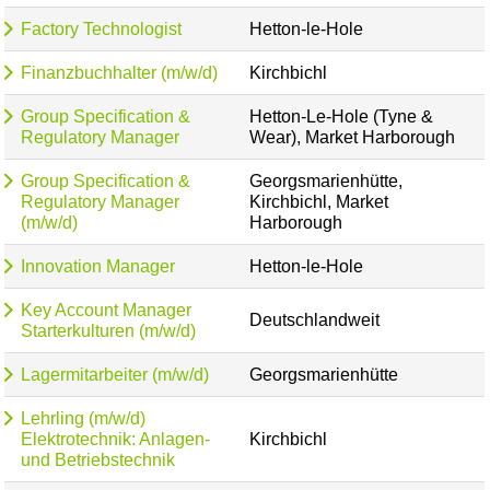
Factory Technologist
Hetton-le-Hole
Finanzbuchhalter (m/w/d)
Kirchbichl
Group Specification &
Hetton-Le-Hole (Tyne &
Regulatory Manager
Wear), Market Harborough
Group Specification &
Georgsmarienhütte,
Regulatory Manager
Kirchbichl, Market
(m/w/d)
Harborough
Innovation Manager
Hetton-le-Hole
Key Account Manager
Deutschlandweit
Starterkulturen (m/w/d)
Lagermitarbeiter (m/w/d)
Georgsmarienhütte
Lehrling (m/w/d)
Elektrotechnik: Anlagen-
Kirchbichl
und Betriebstechnik