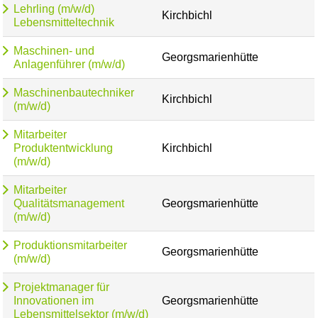
Lehrling (m/w/d)
Kirchbichl
Lebensmitteltechnik
Maschinen- und
Georgsmarienhütte
Anlagenführer (m/w/d)
Maschinenbautechniker
Kirchbichl
(m/w/d)
Mitarbeiter
Produktentwicklung
Kirchbichl
(m/w/d)
Mitarbeiter
Qualitätsmanagement
Georgsmarienhütte
(m/w/d)
Produktionsmitarbeiter
Georgsmarienhütte
(m/w/d)
Projektmanager für
Innovationen im
Georgsmarienhütte
Lebensmittelsektor (m/w/d)